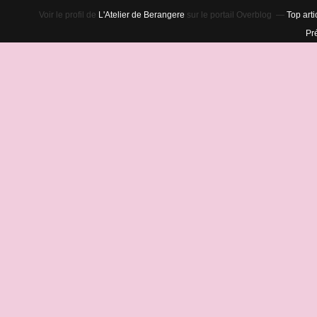
Voir le profil de
L'Atelier de Berangere
sur le portail Overblog
Top arti
Pr